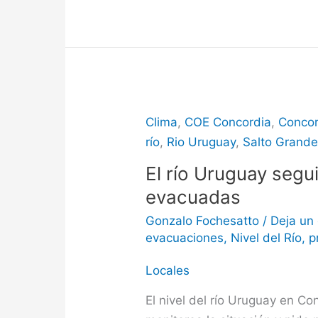
Clima
,
COE Concordia
,
Concor
río
,
Rio Uruguay
,
Salto Grand
El río Uruguay segu
evacuadas
Gonzalo Fochesatto
/
Deja un
evacuaciones
,
Nivel del Río
,
p
Locales
El nivel del río Uruguay en 