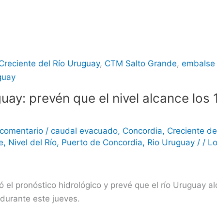
Creciente del Río Uruguay
,
CTM Salto Grande
,
embalse 
guay
guay: prevén que el nivel alcance los
 comentario
/
caudal evacuado
,
Concordia
,
Creciente de
e
,
Nivel del Río
,
Puerto de Concordia
,
Rio Uruguay
/
/
Lo
 el pronóstico hidrológico y prevé que el río Uruguay a
 durante este jueves.