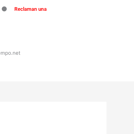
Reclaman una
ndo en Concordia: secuestran
tes de tránsito en varios puntos
 en Concordia
iempo.net