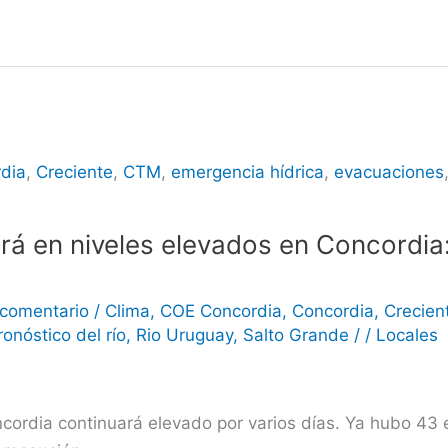
dia
,
Creciente
,
CTM
,
emergencia hídrica
,
evacuaciones
e
irá en niveles elevados en Concordi
 comentario
/
Clima
,
COE Concordia
,
Concordia
,
Crecien
ronóstico del río
,
Rio Uruguay
,
Salto Grande
/
/
Locales
Concordia continuará elevado por varios días. Ya hubo 