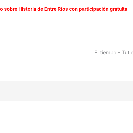
ro sobre Historia de Entre Ríos con participación gratuita
erto Yeruá por el deterioro del pavimento
Contraba
0 millones
Creciente del río Uruguay: habilitan cor
 del río Uruguay ya alcanzó sectores del parque San Carlos
El tiempo - Tut