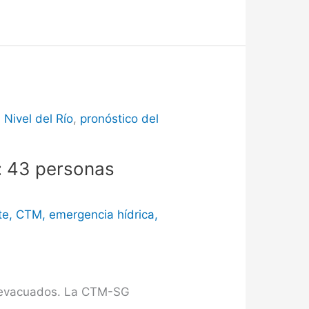
,
Nivel del Río
,
pronóstico del
a: 43 personas
te
,
CTM
,
emergencia hídrica
,
43 evacuados. La CTM-SG