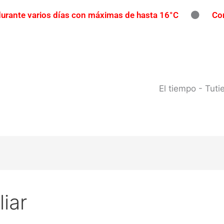
 durante varios días con máximas de hasta 16°C
Con
íos con participación gratuita
Reclaman una repar
pavimento
Contrabando en Concordia: secuestran m
l río Uruguay: habilitan cortes de tránsito en varios punto
El tiempo - Tut
iar