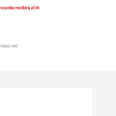
cordia recibirá el III
ación urgente del acceso a
ercadería valuada en más de
s de Concordia
iempo.net