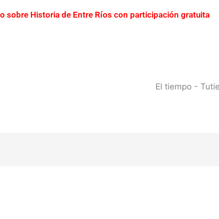
ro sobre Historia de Entre Ríos con participación gratuita
erto Yeruá por el deterioro del pavimento
Contraba
0 millones
Creciente del río Uruguay: habilitan cor
 del río Uruguay ya alcanzó sectores del parque San Carlos
El tiempo - Tut