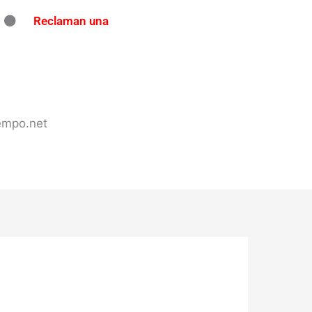
Reclaman una
ndo en Concordia: secuestran
tes de tránsito en varios puntos
 en Concordia
iempo.net