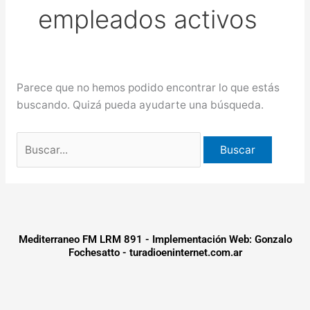
empleados activos
más de $580 millones
Creciente del río Uruguay:
habilitan cortes de tránsito en varios
Parece que no hemos podido encontrar lo que estás
puntos de Concordia
buscando. Quizá pueda ayudarte una búsqueda.
Mediterraneo FM LRM 891 - Implementación Web: Gonzalo
Fochesatto - turadioeninternet.com.ar