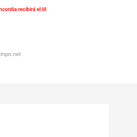
cordia recibirá el III
ación urgente del acceso a
ercadería valuada en más de
s de Concordia
iempo.net