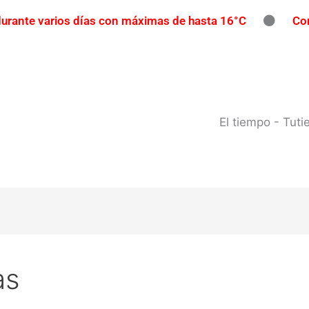
 durante varios días con máximas de hasta 16°C
Con
íos con participación gratuita
Reclaman una repar
pavimento
Contrabando en Concordia: secuestran m
l río Uruguay: habilitan cortes de tránsito en varios punto
El tiempo - Tut
as