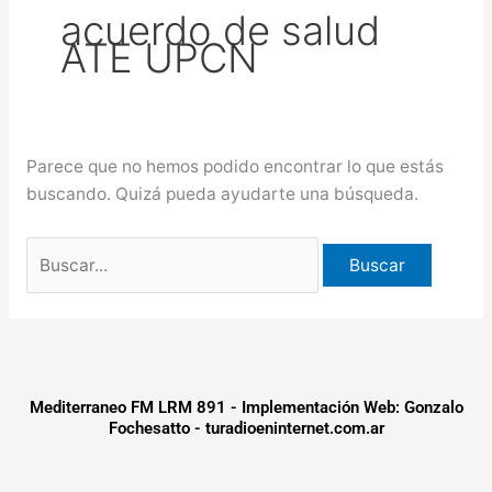
acuerdo de salud
puntos de Concordia
La
ATE UPCN
creciente del río Uruguay ya alcanzó
sectores del parque San Carlos en
Concordia
Parece que no hemos podido encontrar lo que estás
buscando. Quizá pueda ayudarte una búsqueda.
Mediterraneo FM LRM 891 - Implementación Web: Gonzalo
Fochesatto - turadioeninternet.com.ar