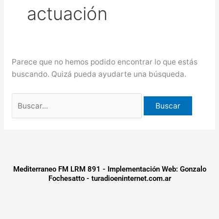
actuación
más de $580 millones
Creciente del río Uruguay:
habilitan cortes de tránsito en varios
Parece que no hemos podido encontrar lo que estás
puntos de Concordia
buscando. Quizá pueda ayudarte una búsqueda.
Mediterraneo FM LRM 891 - Implementación Web: Gonzalo
Fochesatto - turadioeninternet.com.ar